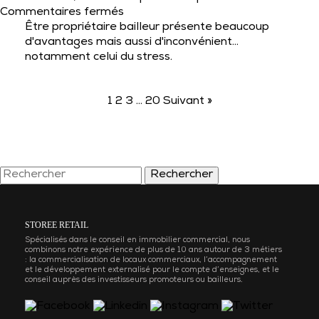
sur
Commentaires fermés
QUELLES
Être propriétaire bailleur présente beaucoup
SONT
d'avantages mais aussi d'inconvénient...
LES
notamment celui du stress.
PRINCIPALES
CAUSES
1
2
DE
3
…
20
Suivant »
STRESS
CHEZ
LE
PROPRIETAIRE
Rechercher
BAILLEUR ?
STOREE RETAIL
Spécialisés dans le conseil en immobilier commercial, nous
combinons notre expérience de plus de 10 ans autour de 3 métiers
: la commercialisation de locaux commerciaux, l’accompagnement
et le développement externalisé pour le compte d’enseignes, et le
conseil auprès des investisseurs promoteurs ou bailleurs.