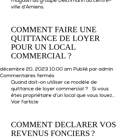
GROUPE
magasin du groupe Deichmann au centre-
DEICHMANN
ville d’Amiens.
s’installe
au
centre-
COMMENT FAIRE UNE
ville
QUITTANCE DE LOYER
d’Amiens
POUR UN LOCAL
COMMERCIAL ?
décembre 20, 2023 10:00 am
Publié par
admin
sur
Commentaires fermés
COMMENT
Quand doit-on utiliser ce modèle de
FAIRE
quittance de loyer commercial ? Si vous
UNE
êtes propriétaire d’un local que vous louez...
QUITTANCE
Voir l'article
DE
LOYER
POUR
COMMENT DECLARER VOS
UN
REVENUS FONCIERS ?
LOCAL