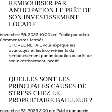
COMMENT
REMBOURSER PAR
LES
ANTICIPATION LE PRÊT DE
DIFFERENCIER ?
SON INVESTISSEMENT
LOCATIF
novembre 29, 2023 10:00 am
Publié par
admin
sur
Commentaires fermés
REMBOURSER
STOREE RETAIL vous explique les
PAR
avantages et les inconvénients du
ANTICIPATION
remboursement par anticipation du prêt de
LE
son investissement locatif.
PRÊT
DE
SON
QUELLES SONT LES
INVESTISSEMENT
PRINCIPALES CAUSES DE
LOCATIF
STRESS CHEZ LE
PROPRIETAIRE BAILLEUR ?
novembre 22, 2023 2:00 pm
Publié par
admin