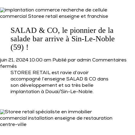
qui
va
faire
bouger
Valenciennes
SALAD & CO, le pionnier de la
!
salade bar arrive à Sin-Le-Noble
(59) !
juin 21, 2024 10:00 am
Publié par
admin
Commentaires
sur
fermés
SALAD
STOREE RETAIL est ravie d’avoir
&
accompagné l’enseigne SALAD & CO dans
CO,
son développement et sa très belle
le
implantation à Douai/Sin-Le-Noble.
pionnier
de
la
salade
bar
arrive