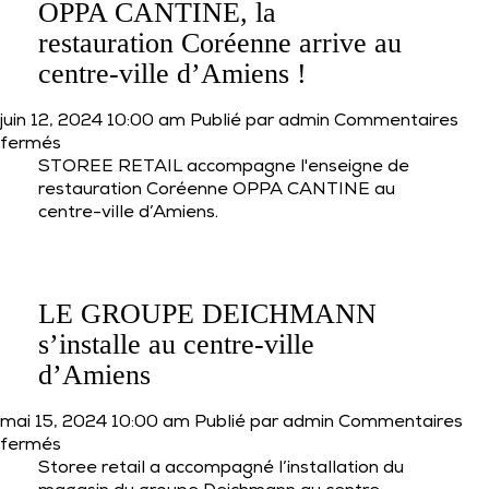
à
OPPA CANTINE, la
Sin-
restauration Coréenne arrive au
Le-
centre-ville d’Amiens !
Noble
(59) !
juin 12, 2024 10:00 am
Publié par
admin
Commentaires
sur
fermés
OPPA
STOREE RETAIL accompagne l'enseigne de
CANTINE,
restauration Coréenne OPPA CANTINE au
la
centre-ville d’Amiens.
restauration
Coréenne
arrive
au
LE GROUPE DEICHMANN
centre-
s’installe au centre-ville
ville
d’Amiens
d’Amiens
!
mai 15, 2024 10:00 am
Publié par
admin
Commentaires
sur
fermés
LE
Storee retail a accompagné l’installation du