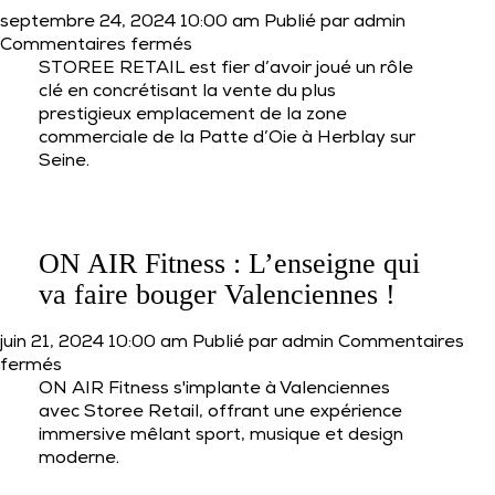
septembre 24, 2024 10:00 am
Publié par
admin
sur
Commentaires fermés
VENTE
STOREE RETAIL est fier d’avoir joué un rôle
du
clé en concrétisant la vente du plus
plus
prestigieux emplacement de la zone
bel
commerciale de la Patte d’Oie à Herblay sur
emplacement
Seine.
à
la
Patte
d’Oie
ON AIR Fitness : L’enseigne qui
d’Herblay
va faire bouger Valenciennes !
juin 21, 2024 10:00 am
Publié par
admin
Commentaires
sur
fermés
ON
ON AIR Fitness s'implante à Valenciennes
AIR
avec Storee Retail, offrant une expérience
Fitness
immersive mêlant sport, musique et design
:
moderne.
L’enseigne