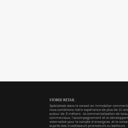
STOREE RETAIL
Spécialisés dans le conseil en immobilier commerci
nous combinons notre expérience de plus de 10 an
autour de 3 métiers : la commercialisation de loca
commerciaux, l’accompagnement et le développe
externalisé pour le compte d’enseignes, et le consei
auprès des investisseurs promoteurs ou bailleurs.