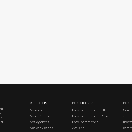
À PROPOS
NOS OFFRES
NOS 
al,
Nous connaitre
Local commercial Lille
Comme
s
Notre équipe
Local commercial Paris
comm
ux
ment
Nos agences
Local commercial
Inves
l
Nos convictions
Amiens
comm