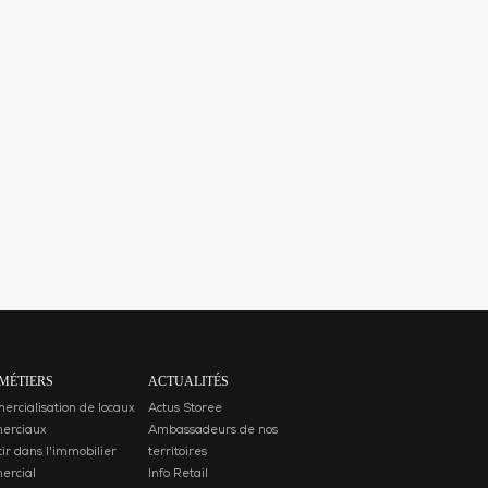
MÉTIERS
ACTUALITÉS
rcialisation de locaux
Actus Storee
erciaux
Ambassadeurs de nos
tir dans l'immobilier
territoires
ercial
Info Retail