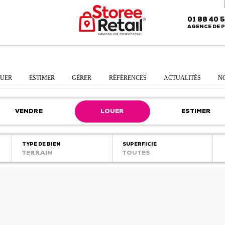
01 88 40 
AGENCE DE P
UER
ESTIMER
GÉRER
RÉFÉRENCES
ACTUALITÉS
N
VENDRE
LOUER
ESTIMER
TYPE DE BIEN
SUPERFICIE