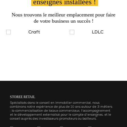
enseignes installées !
Nous trouvons le meilleur emplacement pour faire
de votre business un succès !
STOREE RETAIL
Spécialisés dans le conseil en immobilier commercial, nous
combinons notre expérience de plus de 10 ans autour de 3 métiers
: la commercialisation de locaux commerciaux, l’accompagnement
et le développement externalisé pour le compte d’enseignes, et le
conseil auprès des investisseurs promoteurs ou bailleurs.