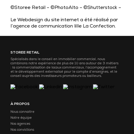
©Storee Retail – ©PhotoAlto – ©Shutterstock –
Le Webdesign du site internet a été réalisé par
l’
agence de communication lille
La Confection.
STOREE RETAIL
Spécialisés dans le conseil en immobilier commercial, nous
combinons notre expérience de plus de 10 ans autour de 3 métiers
: la commercialisation de locaux commerciaux, l’accompagnement
et le développement externalisé pour le compte d’enseignes, et le
conseil auprès des investisseurs promoteurs ou bailleurs.
À PROPOS
Nous connaitre
Notre équipe
Nos agences
Nos convictions