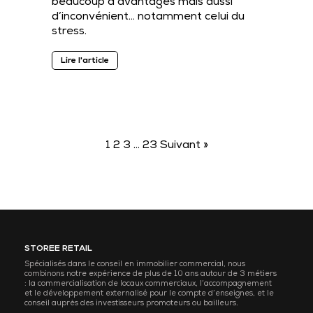
beaucoup d’avantages mais aussi
d’inconvénient… notamment celui du
stress.
Lire l'article
1
2
3
…
23
Suivant »
STOREE RETAIL
Spécialisés dans le conseil en immobilier commercial, nous
combinons notre expérience de plus de 10 ans autour de 3 métiers
: la commercialisation de locaux commerciaux, l’accompagnement
et le développement externalisé pour le compte d’enseignes, et le
conseil auprès des investisseurs promoteurs ou bailleurs.