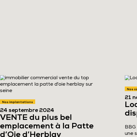
Nos c
21 
Nos implantations
Lo
24 septembre 2024
dis
VENTE du plus bel
emplacement à la Patte
BBG à
d’Oie d’Herblay
une s