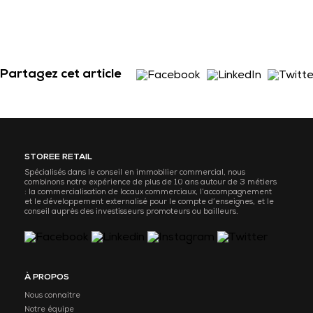
Partagez cet article
STOREE RETAIL
Spécialisés dans le conseil en immobilier commercial, nous
combinons notre expérience de plus de 10 ans autour de 3 métiers
: la commercialisation de locaux commerciaux, l’accompagnement
et le développement externalisé pour le compte d’enseignes, et le
conseil auprès des investisseurs promoteurs ou bailleurs.
À PROPOS
Nous connaitre
Notre équipe