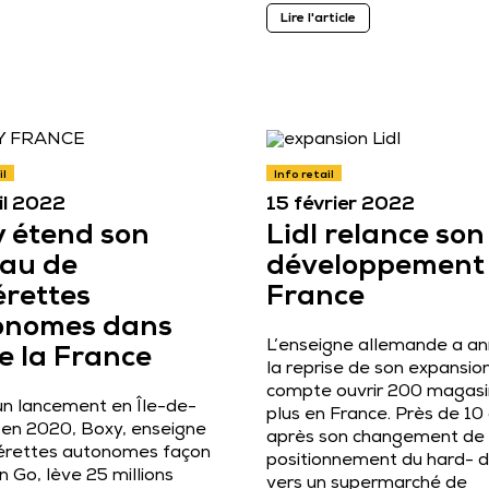
Lire l'article
il
Info retail
il 2022
15 février 2022
 étend son
Lidl relance son
eau de
développement
rettes
France
onomes dans
L’enseigne allemande a an
e la France
la reprise de son expansio
compte ouvrir 200 magasi
un lancement en Île-de-
plus en France. Près de 10
 en 2020, Boxy, enseigne
après son changement de
érettes autonomes façon
positionnement du hard- d
Go, lève 25 millions
vers un supermarché de