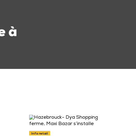
e à
Info retail