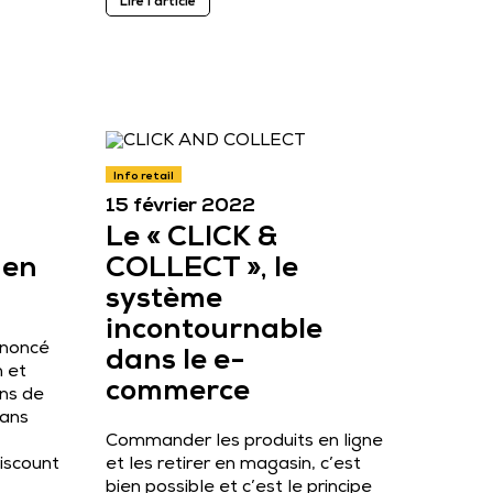
Lire l'article
Info retail
15 février 2022
Le « CLICK &
 en
COLLECT », le
système
incontournable
noncé
dans le e-
n et
commerce
ns de
 ans
Commander les produits en ligne
iscount
et les retirer en magasin, c’est
bien possible et c’est le principe