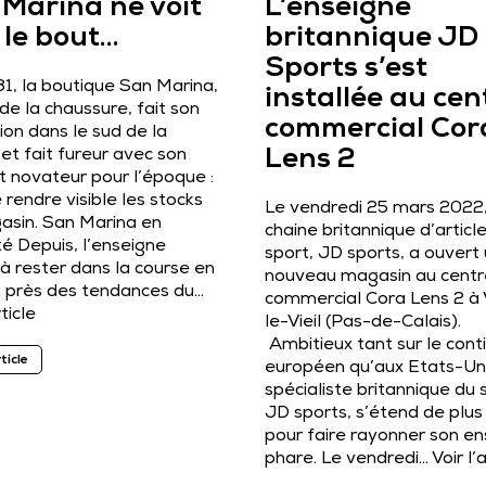
Marina ne voit
L’enseigne
 le bout…
britannique JD
Sports s’est
1, la boutique San Marina,
installée au cen
de la chaussure, fait son
commercial Cor
ion dans le sud de la
et fait fureur avec son
Lens 2
 novateur pour l’époque :
e rendre visible les stocks
Le vendredi 25 mars 2022,
asin. San Marina en
chaine britannique d’articl
lté Depuis, l’enseigne
sport, JD sports, a ouvert
à rester dans la course en
nouveau magasin au centr
t près des tendances du…
commercial Cora Lens 2 à 
rticle
le-Vieil (Pas-de-Calais).
Ambitieux tant sur le cont
rticle
européen qu’aux Etats-Uni
spécialiste britannique du 
JD sports, s’étend de plus
pour faire rayonner son e
phare. Le vendredi…
Voir l’