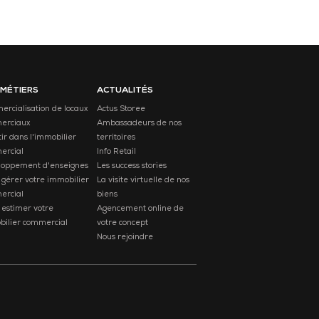
 MÉTIERS
ACTUALITÉS
rcialisation de locaux
Actus Storee
erciaux
Ambassadeurs de nos
tir dans l'immobilier
territoires
ercial
Info Retail
loppement d'enseignes
Les success stories
 gérer votre immobilier
La visite virtuelle de nos
ercial
biens
 estimer votre
Agencement online de
ilier commercial
votre concept
Nous rejoindre