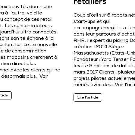
retailers
deux activités dont l’une
a à l’autre, voici le
Coup d’œil sur 6 robots né
 concept de ces retail
start-ups et qui
es. Les consommateurs
accompagnement les clien
jourd’hui ultra connectés,
dans leur parcours d’achat
sans son téléphone à la
RHR, l’expert du picking D
urfant sur cette nouvelle
création : 2014 Siège :
de de consommation
Massachusetts (Etats-Uni
 les magasins cherchent à
Fondateur : Yaro Tenzer F
 lien direct plus
levés : 8 millions de dollar
nel avec les clients qui ne
mars 2017 Clients : plusieu
t désormais plus…
Voir
projets pilotes actuelleme
menés avec des…
Voir l’art
rticle
Lire l'article