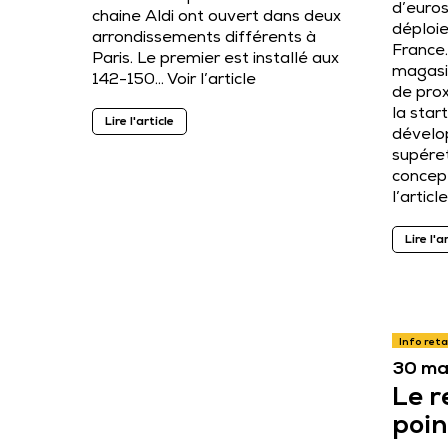
d’euros
chaine Aldi ont ouvert dans deux
déploi
arrondissements différents à
France.
Paris. Le premier est installé aux
magasi
142-150…
Voir l’article
de prox
la star
Lire l'article
dévelo
supére
concep
l’article
Lire l'a
Info reta
30 ma
Le r
poin