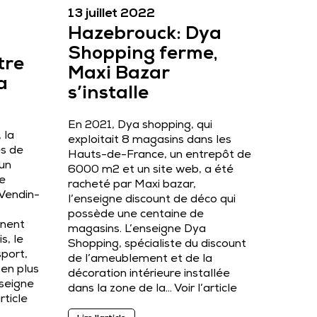
13 juillet 2022
Hazebrouck: Dya
Shopping ferme,
tre
Maxi Bazar
a
s’installe
En 2021, Dya shopping, qui
 la
exploitait 8 magasins dans les
es de
Hauts-de-France, un entrepôt de
 un
6000 m2 et un site web, a été
e
racheté par Maxi bazar,
Vendin-
l’enseigne discount de déco qui
possède une centaine de
inent
magasins. L’enseigne Dya
s, le
Shopping, spécialiste du discount
sport,
de l’ameublement et de la
 en plus
décoration intérieure installée
nseigne
dans la zone de la…
Voir l’article
article