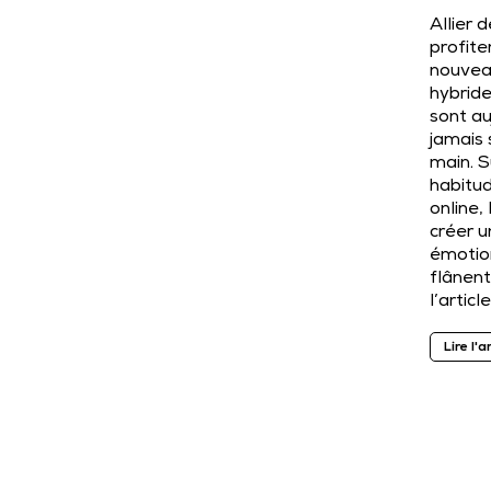
Allier 
profiter
nouveau
hybrid
sont au
jamais 
main. S
habitu
online,
créer un
émotion
flânen
l’article
Lire l'a