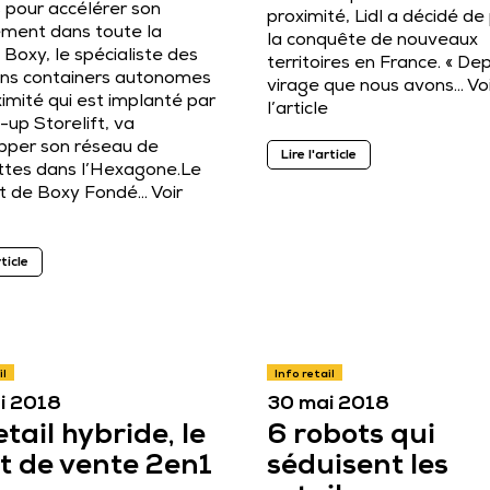
 pour accélérer son
proximité, Lidl a décidé de 
ement dans toute la
la conquête de nouveaux
 Boxy, le spécialiste des
territoires en France. « Dep
ns containers autonomes
virage que nous avons…
Vo
imité qui est implanté par
l’article
t-up Storelift, va
pper son réseau de
Lire l'article
ttes dans l’Hexagone.Le
t de Boxy Fondé…
Voir
rticle
il
Info retail
i 2018
30 mai 2018
etail hybride, le
6 robots qui
t de vente 2en1
séduisent les