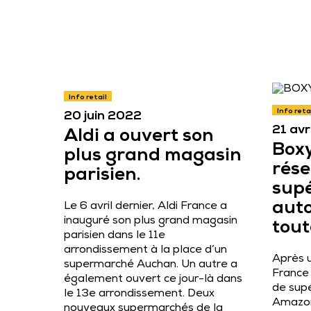
Info retail
Info reta
20 juin 2022
21 avr
Aldi a ouvert son
Boxy
plus grand magasin
rés
parisien.
supé
aut
Le 6 avril dernier, Aldi France a
inauguré son plus grand magasin
tout
parisien dans le 11e
arrondissement à la place d’un
Après 
supermarché Auchan. Un autre a
France
également ouvert ce jour-là dans
de sup
le 13e arrondissement. Deux
Amazon 
nouveaux supermarchés de la