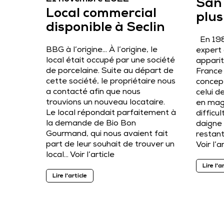
San 
Local commercial
plus
disponible à Seclin
En 198
BBG à l’origine… À l’origine, le
expert 
local était occupé par une société
apparit
de porcelaine. Suite au départ de
France 
cette société, le propriétaire nous
concept
a contacté afin que nous
celui d
trouvions un nouveau locataire.
en mag
Le local répondait parfaitement à
difficu
la demande de Bio Bon
daigne 
Gourmand, qui nous avaient fait
restan
part de leur souhait de trouver un
Voir l’a
local…
Voir l’article
Lire l'a
Lire l'article