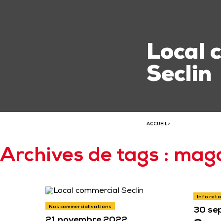
Local 
Seclin
ACCUEIL
>
Archives de tags : mag
Info reta
Nos commercialisations
30 se
21 novembre 2022