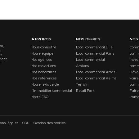
À PROPOS
NOS OFFRES
NOS
al,
Nous connaitre
Local commercial Lille
Comme
s
Notre équipe
Local commercial Paris
comm
ux
ment
Nos agences
Local commercial
Inves
l
Nos convictions
Amiens
comm
Nos honoraires
Local commercial Arras
Déve
Nos références
Local commercial Reims
Faire
Notre lexique de
Terrain
comm
l'immobilier commercial
Retail Park
Faire
Notre FAQ
immob
ons légales
–
CGU
–
Gestion des cookies