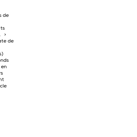
s de
ts
. >
ate de
s)
onds
s en
rs
nt
icle