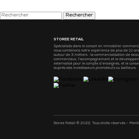
Rechercher
STOREE RETAIL
Spécialisés dans le conseil en immobilier commerci
nous combinons notre expérience de plus de 10 an
autour de 3 métiers : la commercialisation de loca
commerciaux, l’accompagnement et le développe
externalisé pour le compte d’enseignes, et le consei
auprès des investisseurs promoteurs ou bailleurs.
Storee Retail © 2022. Tous droits réservés –
Menti