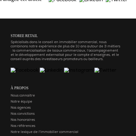
STOREE RETAIL
Spécialisés dans le conseil en immobilier commercial, nous
combinons notre expérience de plus de 10 ans autour de 3 métiers
: la commercialisation de locaux commerciaux, l’accompagnement
et le développement externalisé pour le compte d’enseignes, et le
conseil auprès des investisseurs promoteurs ou bailleurs.
À PROPOS
Nous connaitre
Notre équipe
Nos agences
Nos convictions
Nos honoraires
Nos références
Notre lexique de l'immobilier commercial