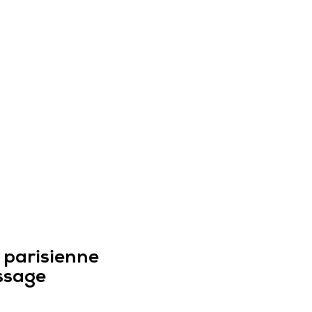
EST À
e parisienne
essage