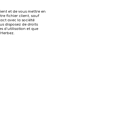
lient et de vous mettre en
e fichier client, sauf
act avec la société
us disposez de droits
 d’utilisation et que
 Herbez.