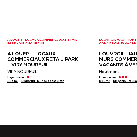
À LOUER - LOCAUX COMMERCIAUX RETAIL
LOUVROIL HAUTMONT
PARK - VIRY NOUREUIL
COMMERCIAUX VACAN
À LOUER – LOCAUX
LOUVROIL HA
COMMERCIAUX RETAIL PARK
MURS COMMER
– VIRY NOUREUIL
VACANTS À VE
VIRY NOUREUIL
Hautmont
Loyer annuel
Loyer annuel
395 m2
Disponibilité : Nous consulter
980 m2
Disponibilité : 