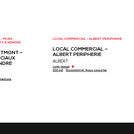
 - MURS
LOCAL COMMERCIAL - ALBERT PERIPHERIE
TS À VENDRE
LOCAL COMMERCIAL –
UTMONT –
ALBERT PERIPHERIE
CIAUX
ALBERT
NDRE
Loyer annuel
200 m2
Disponibilité : Nous consulter
Immédiate