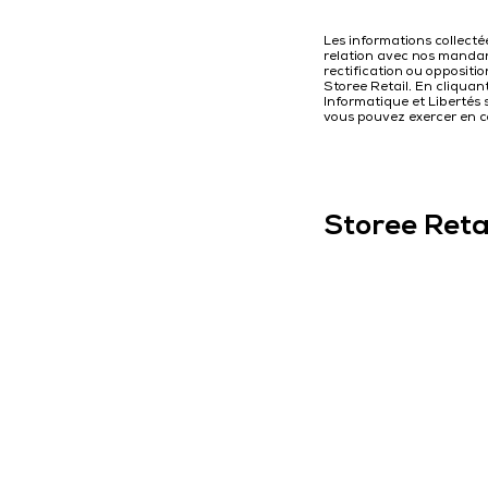
Les informations collecté
relation avec nos mandant
rectification ou oppositi
Storee Retail. En cliquan
Informatique et Libertés 
vous pouvez exercer en co
Storee Reta