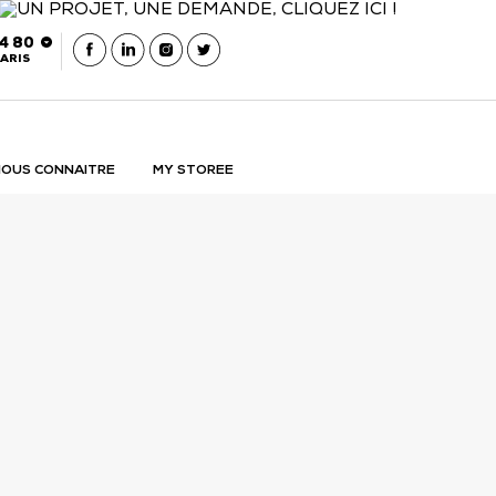
54 80
 être rappelé
Contacter Storee Retail
ARIS
OUS CONNAITRE
MY STOREE