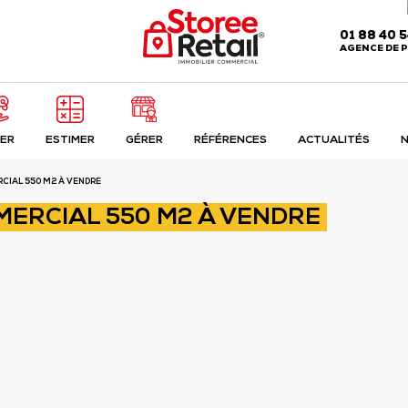
Cette offre vous intéresse ?
01 88 40 
Je souhaite
AGENCE DE P
ERCIAL 550 M2 À VENDRE
ER
ESTIMER
GÉRER
RÉFÉRENCES
ACTUALITÉS
N
CIAL 550 M2 À VENDRE
MERCIAL 550 M2 À VENDRE