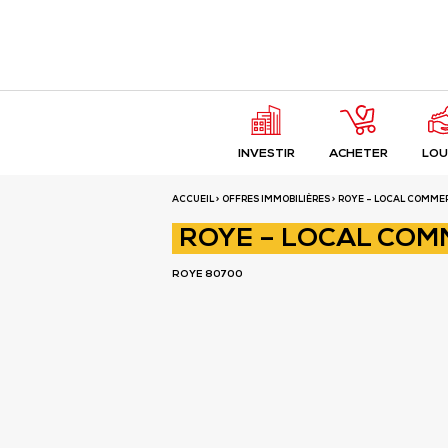
Fermer
ROYE – LOCAL COMM
INVESTIR
ACHETER
LOU
ROYE 80700
ACCUEIL
>
OFFRES IMMOBILIÈRES
> ROYE – LOCAL COMMER
ROYE – LOCAL COM
ROYE 80700