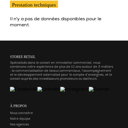
Prestation techniques
Il n'y a pas de données disponibles pour le
moment.
STOREE RETAIL
Spécialisés dans le conseil en immobilier commercial, nous
combinons notre expérience de plus de 10 ans autour de 3 métiers
: la commercialisation de locaux commerciaux, l’accompagnement
et le développement externalisé pour le compte d’enseignes, et le
conseil auprès des investisseurs promoteurs ou bailleurs.
À PROPOS
Nous connaitre
Notre équipe
Nos agences