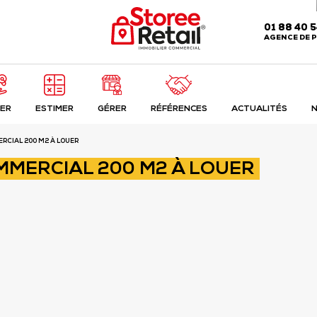
Cette offre vous intéresse ?
01 88 40 
Je souhaite
AGENCE DE P
MMERCIAL 200 M2 À LOUER
ER
ESTIMER
GÉRER
RÉFÉRENCES
ACTUALITÉS
N
ERCIAL 200 M2 À LOUER
MMERCIAL 200 M2 À LOUER