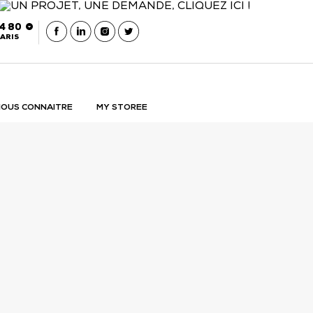
54 80
 être rappelé
Contacter Storee Retail
ARIS
OUS CONNAITRE
MY STOREE