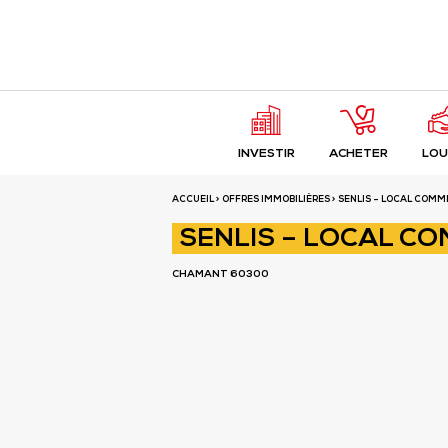
Fermer
SENLIS – LOCAL CO
INVESTIR
ACHETER
LOU
CHAMANT 60300
ACCUEIL
>
OFFRES IMMOBILIÈRES
> SENLIS – LOCAL COMM
SENLIS – LOCAL CO
CHAMANT 60300