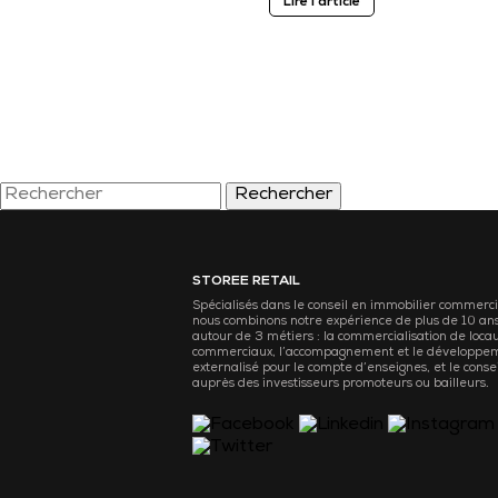
Lire l'article
Rechercher
STOREE RETAIL
Spécialisés dans le conseil en immobilier commerci
nous combinons notre expérience de plus de 10 an
autour de 3 métiers : la commercialisation de loca
commerciaux, l’accompagnement et le développe
externalisé pour le compte d’enseignes, et le consei
auprès des investisseurs promoteurs ou bailleurs.