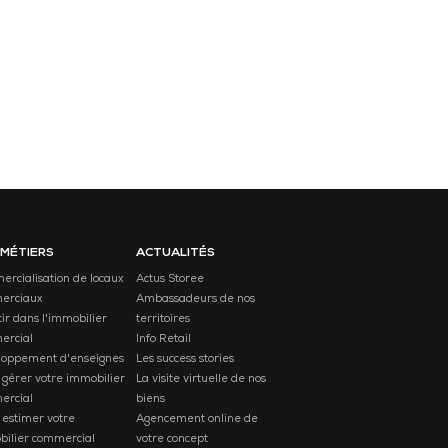
 MÉTIERS
ACTUALITÉS
rcialisation de locaux
Actus Storee
erciaux
Ambassadeurs de nos
tir dans l'immobilier
territoires
ercial
Info Retail
loppement d'enseignes
Les success stories
 gérer votre immobilier
La visite virtuelle de nos
ercial
biens
 estimer votre
Agencement online de
ilier commercial
votre concept