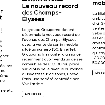
mobi
Le nouveau record
r
des Champs-
La fili
t
Élysées
ambiti
d’ici 3
ventes
!
Le groupe Groupama détient
vélos 
désormais le nouveau record de
est en
l’avenue des Champs-Élysées
s
croiss
avec la vente de son immeuble
s
contra
situé au numéro 150. En effet,
s,
qui sta
Groupama Immobilier a annoncé
igner
130.00
récemment avoir vendu un de ses
ez
50.000 
immeubles de 20.000 m2 placé
éo lors
sur la plus belle avenue du monde
, au
Lire l'a
à l’investisseur de fonds, Cheval
 même
Paris, une société contrôlée par…
une
Voir l’article
isme et…
Lire l'article