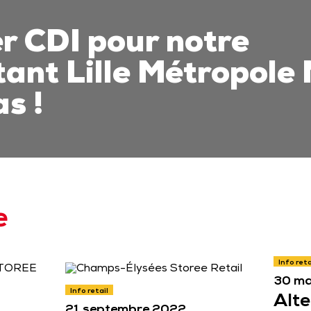
r CDI pour notre
tant Lille Métropole
s !
e
Info reta
30 ma
Info retail
Alte
21 septembre 2022