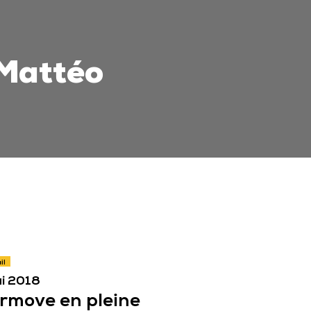
 Mattéo
il
i 2018
rmove en pleine