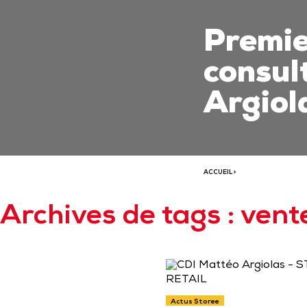
Premie
consul
Argiola
ACCUEIL
>
Archives de tags : vent
Actus Storee