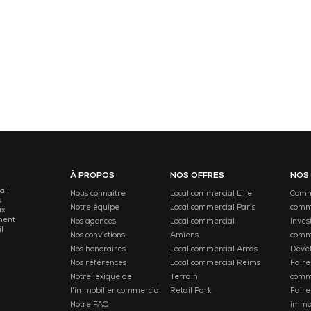
À PROPOS
NOS OFFRES
NOS
al,
Nous connaitre
Local commercial Lille
Comme
s
Notre équipe
Local commercial Paris
comm
ux
ment
Nos agences
Local commercial
Inves
l
Nos convictions
Amiens
comm
Nos honoraires
Local commercial Arras
Déve
Nos références
Local commercial Reims
Faire
Notre lexique de
Terrain
comm
l'immobilier commercial
Retail Park
Faire
Notre FAQ
immob