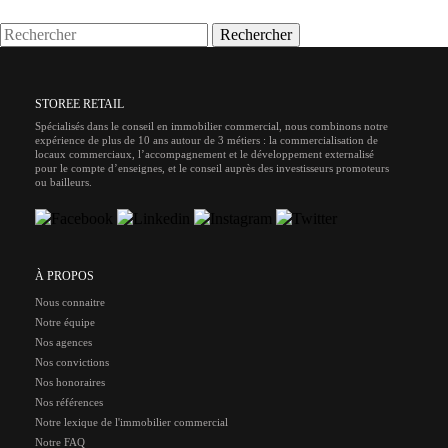
Rechercher
STOREE RETAIL
Spécialisés dans le conseil en immobilier commercial, nous combinons notre
expérience de plus de 10 ans autour de 3 métiers : la commercialisation de
locaux commerciaux, l’accompagnement et le développement externalisé
pour le compte d’enseignes, et le conseil auprès des investisseurs promoteurs
ou bailleurs.
À PROPOS
Nous connaitre
Notre équipe
Nos agences
Nos convictions
Nos honoraires
Nos références
Notre lexique de l'immobilier commercial
Notre FAQ