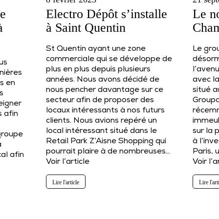
le
Electro Dépôt s’installe
Le n
à
à Saint Quentin
Cham
St Quentin ayant une zone
Le gro
commerciale qui se développe de
désorm
lus
plus en plus depuis plusieurs
l’aven
nières
années. Nous avons décidé de
avec l
s en
nous pencher davantage sur ce
situé a
us
secteur afin de proposer des
Groupa
eigner
locaux intéressants à nos futurs
récemm
s afin
clients. Nous avions repéré un
immeub
local intéressant situé dans le
sur la
 groupe
Retail Park Z’Aisne Shopping qui
à l’inv
a
pourrait plaire à de nombreuses…
Paris, 
al afin
Voir l’article
Voir l’a
Lire l'article
Lire l'art