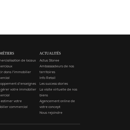
MÉTIERS
ACTUALITÉS
rcialisation de locaux
Actus Storee
erciaux
Ambassadeurs de nos
tir dans l'immobilier
territoires
ercial
Info Retail
loppement d'enseignes
Les success stories
 gérer votre immobilier
La visite virtuelle de nos
ercial
biens
 estimer votre
Agencement online de
ilier commercial
votre concept
Nous rejoindre