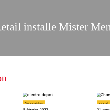
etail installe Mister Men
on
Nos implantations
Info retail
8 février 2023
21 sep