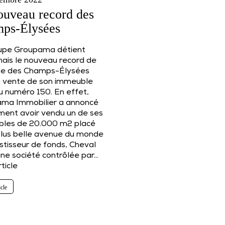
ouveau record des
ps-Élysées
upe Groupama détient
ais le nouveau record de
ue des Champs-Élysées
a vente de son immeuble
u numéro 150. En effet,
ma Immobilier a annoncé
ent avoir vendu un de ses
les de 20.000 m2 placé
 plus belle avenue du monde
estisseur de fonds, Cheval
une société contrôlée par…
rticle
icle