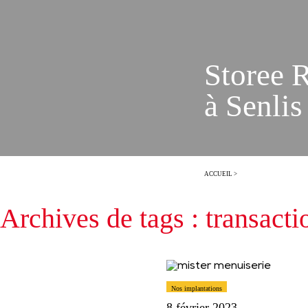
Storee R
à Senlis
ACCUEIL
>
Archives de tags : transacti
Nos implantations
8 février 2023