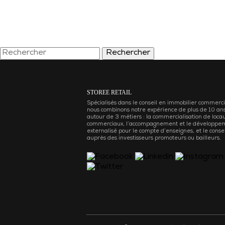
Rechercher
STOREE RETAIL
Spécialisés dans le conseil en immobilier commerci
nous combinons notre expérience de plus de 10 an
autour de 3 métiers : la commercialisation de loca
commerciaux, l’accompagnement et le développe
externalisé pour le compte d’enseignes, et le consei
auprès des investisseurs promoteurs ou bailleurs.