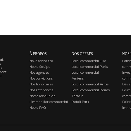
À PROPOS
NOS OFFRES
NOS 
al,
Nous connaitre
Local commercial Lille
Comme
s
Notre équipe
Local commercial Paris
comm
ux
ment
Nos agences
Local commercial
Inves
l
Nos convictions
Amiens
comm
Nos honoraires
Local commercial Arras
Déve
Nos références
Local commercial Reims
Faire
Notre lexique de
Terrain
comm
l'immobilier commercial
Retail Park
Faire
Notre FAQ
immob