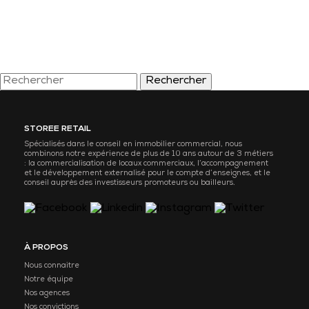
Rechercher
STOREE RETAIL
Spécialisés dans le conseil en immobilier commercial, nous
combinons notre expérience de plus de 10 ans autour de 3 métiers
: la commercialisation de locaux commerciaux, l’accompagnement
et le développement externalisé pour le compte d’enseignes, et le
conseil auprès des investisseurs promoteurs ou bailleurs.
À PROPOS
Nous connaitre
Notre équipe
Nos agences
Nos convictions