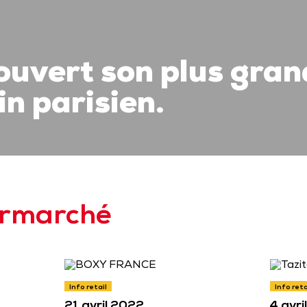
 ouvert son plus gran
n parisien.
permarché
Info retail
Info reta
21 avril 2022
4 avri