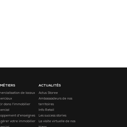
 MÉTIERS
ACTUALITÉS
rcialisation de locaux
Actus Storee
erciaux
Ambassadeurs de nos
tir dans l'immobilier
territoires
ercial
Info Retail
loppement d'enseignes
Les success stories
 gérer votre immobilier
La visite virtuelle de nos