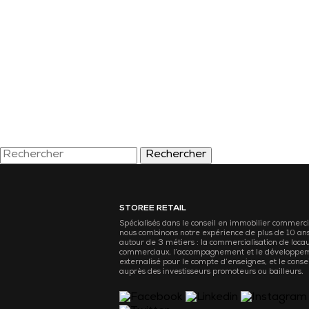
Rechercher
STOREE RETAIL
Spécialisés dans le conseil en immobilier commerci
nous combinons notre expérience de plus de 10 an
autour de 3 métiers : la commercialisation de loca
commerciaux, l’accompagnement et le développe
externalisé pour le compte d’enseignes, et le consei
auprès des investisseurs promoteurs ou bailleurs.