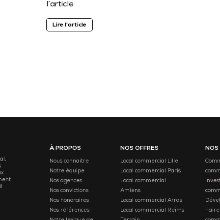
l’article
Lire l'article
À PROPOS
NOS OFFRES
NOS
al,
Nous connaitre
Local commercial Lille
Comme
s
Notre équipe
Local commercial Paris
comm
ux
ment
Nos agences
Local commercial
Inves
l
Nos convictions
Amiens
comm
Nos honoraires
Local commercial Arras
Déve
Nos références
Local commercial Reims
Faire