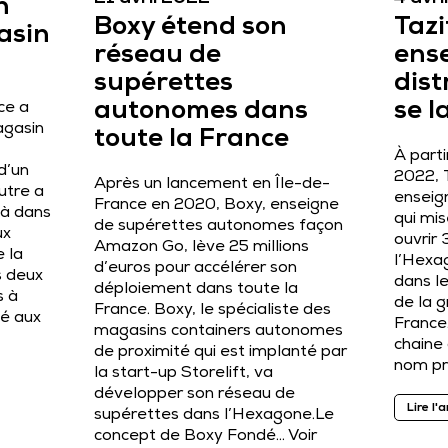
n
Boxy étend son
Tazi
asin
réseau de
ens
supérettes
dist
autonomes dans
se l
nce a
agasin
toute la France
À part
d’un
2022, 
Après un lancement en Île-de-
utre a
enseign
France en 2020, Boxy, enseigne
là dans
qui mis
de supérettes autonomes façon
ux
ouvrir
Amazon Go, lève 25 millions
 la
l’Hexa
d’euros pour accélérer son
s deux
dans l
déploiement dans toute la
s à
de la g
France. Boxy, le spécialiste des
lé aux
France.
magasins containers autonomes
chaine
de proximité qui est implanté par
nom pr
la start-up Storelift, va
développer son réseau de
Lire l'a
supérettes dans l’Hexagone.Le
concept de Boxy Fondé…
Voir