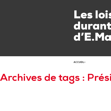
Les loi
durant
d’E.Ma
ACCUEIL
>
Archives de tags : Prés