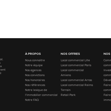
À PROPOS
NOS OFFRES
NOS
al,
Nous connaitre
Local commercial Lille
Comme
s
Notre équipe
Local commercial Paris
comm
ux
ment
Nos agences
Local commercial
Inves
l
Nos convictions
Amiens
comm
Nos honoraires
Local commercial Arras
Déve
Nos références
Local commercial Reims
Faire
Notre lexique de
Terrain
comm
l'immobilier commercial
Retail Park
Faire
Notre FAQ
immob