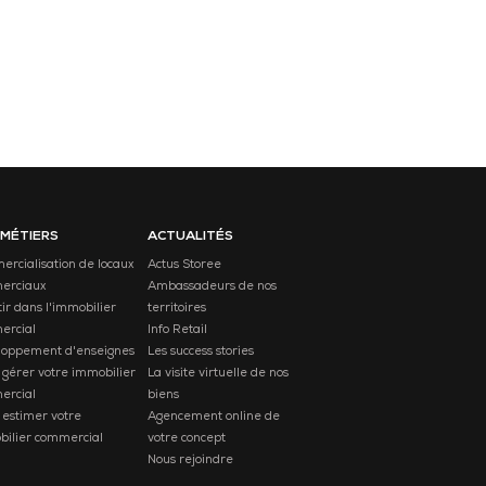
 MÉTIERS
ACTUALITÉS
rcialisation de locaux
Actus Storee
erciaux
Ambassadeurs de nos
tir dans l'immobilier
territoires
ercial
Info Retail
loppement d'enseignes
Les success stories
 gérer votre immobilier
La visite virtuelle de nos
ercial
biens
 estimer votre
Agencement online de
ilier commercial
votre concept
Nous rejoindre