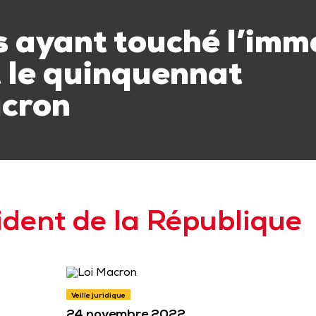
s ayant touché l’imm
 le quinquennat
cron
ident de la République
Veille juridique
24 novembre 2022