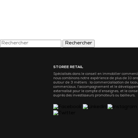
Rechercher
STOREE RETAIL
Spécialisés dans le conseil en immobilier commerci
nous combinons notre expérience de plus de 10 an
autour de 3 métiers : la commercialisation de loca
commerciaux, l’accompagnement et le développe
externalisé pour le compte d’enseignes, et le consei
auprès des investisseurs promoteurs ou bailleurs.