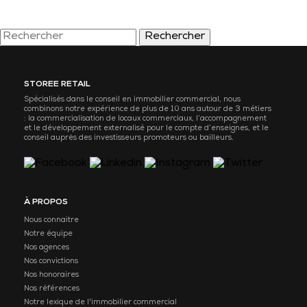
Rechercher
STOREE RETAIL
Spécialisés dans le conseil en immobilier commercial, nous
combinons notre expérience de plus de 10 ans autour de 3 métiers
: la commercialisation de locaux commerciaux, l’accompagnement
et le développement externalisé pour le compte d’enseignes, et le
conseil auprès des investisseurs promoteurs ou bailleurs.
À PROPOS
Nous connaitre
Notre équipe
Nos agences
Nos convictions
Nos honoraires
Nos références
Notre lexique de l'immobilier commercial