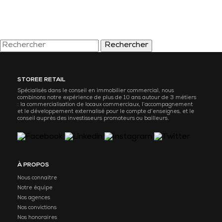
Rechercher
STOREE RETAIL
Spécialisés dans le conseil en immobilier commercial, nous
combinons notre expérience de plus de 10 ans autour de 3 métiers
: la commercialisation de locaux commerciaux, l’accompagnement
et le développement externalisé pour le compte d’enseignes, et le
conseil auprès des investisseurs promoteurs ou bailleurs.
À PROPOS
Nous connaitre
Notre équipe
Nos agences
Nos convictions
Nos honoraires