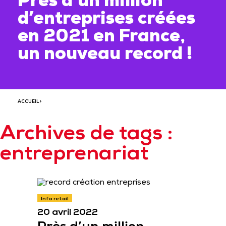
Près d’un million
d’entreprises créées
en 2021 en France,
un nouveau record !
ACCUEIL
>
Archives de tags :
entreprenariat
Info retail
20 avril 2022