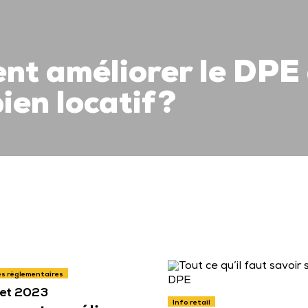
t améliorer le DPE
ien locatif ?
és règlementaires
llet 2023
Info retail