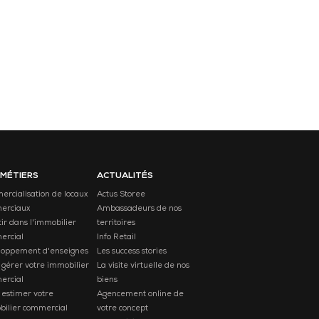
 MÉTIERS
ACTUALITÉS
rcialisation de locaux
Actus Storee
erciaux
Ambassadeurs de nos
tir dans l'immobilier
territoires
ercial
Info Retail
loppement d'enseignes
Les success stories
 gérer votre immobilier
La visite virtuelle de nos
ercial
biens
 estimer votre
Agencement online de
ilier commercial
votre concept