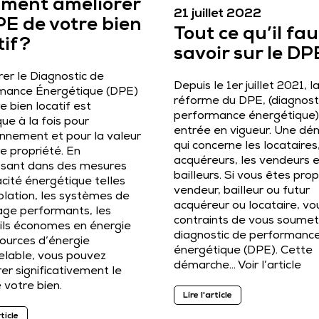
ment améliorer
21 juillet 2022
PE de votre bien
Tout ce qu’il fau
if ?
savoir sur le DP
er le Diagnostic de
Depuis le 1er juillet 2021, l
mance Énergétique (DPE)
réforme du DPE, (diagnost
e bien locatif est
performance énergétique)
ue à la fois pour
entrée en vigueur. Une d
onnement et pour la valeur
qui concerne les locataires,
e propriété. En
acquéreurs, les vendeurs e
issant dans des mesures
bailleurs. Si vous êtes prop
acité énergétique telles
vendeur, bailleur ou futur
solation, les systèmes de
acquéreur ou locataire, vo
age performants, les
contraints de vous soumet
ils économes en énergie
diagnostic de performanc
sources d’énergie
énergétique (DPE). Cette
elable, vous pouvez
démarche…
Voir l’article
er significativement le
 votre bien.
Lire l'article
rticle