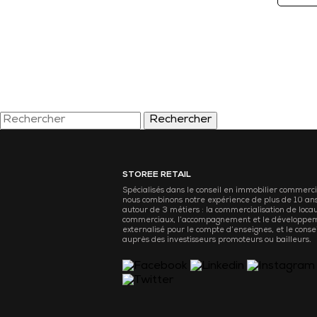
Rechercher
STOREE RETAIL
Spécialisés dans le conseil en immobilier commerci
nous combinons notre expérience de plus de 10 an
autour de 3 métiers : la commercialisation de loca
commerciaux, l’accompagnement et le développe
externalisé pour le compte d’enseignes, et le consei
auprès des investisseurs promoteurs ou bailleurs.