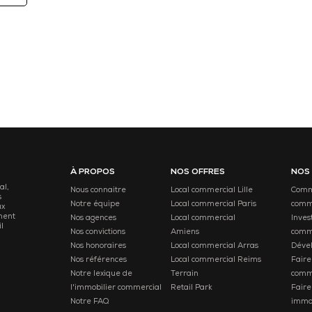
À PROPOS
NOS OFFRES
NOS
al,
Nous connaitre
Local commercial Lille
Comme
s
Notre équipe
Local commercial Paris
comm
ux
ment
Nos agences
Local commercial
Inves
l
Nos convictions
Amiens
comm
Nos honoraires
Local commercial Arras
Déve
Nos références
Local commercial Reims
Faire
Notre lexique de
Terrain
comm
l'immobilier commercial
Retail Park
Faire
Notre FAQ
immob