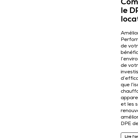
Com
le D
locat
Amélior
Perfor
de votr
bénéfiq
l’envir
de votr
invest
d’effic
que l’i
chauff
appare
et les 
renouv
amélior
DPE de
Lire l'a