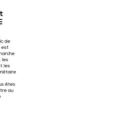
t
E
a
ic de
 est
émarche
 les
t les
riétaire
us êtes
tre au
e