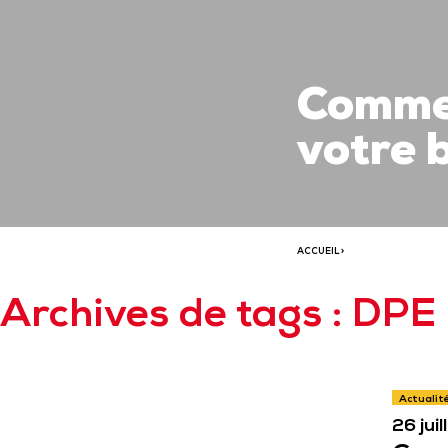
Commen
votre b
ACCUEIL
>
Archives de tags : DPE
Actualit
26 jui