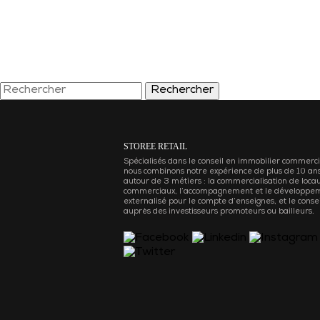
Rechercher
STOREE RETAIL
Spécialisés dans le conseil en immobilier commerci
nous combinons notre expérience de plus de 10 an
autour de 3 métiers : la commercialisation de loca
commerciaux, l’accompagnement et le développe
externalisé pour le compte d’enseignes, et le consei
auprès des investisseurs promoteurs ou bailleurs.