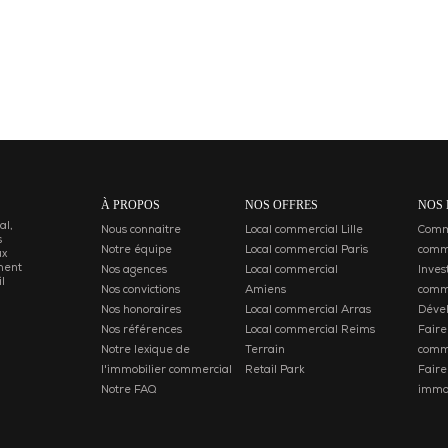
À PROPOS
NOS OFFRES
NOS 
al,
Nous connaitre
Local commercial Lille
Comme
s
Notre équipe
Local commercial Paris
comm
ux
ment
Nos agences
Local commercial
Inves
l
Nos convictions
Amiens
comm
Nos honoraires
Local commercial Arras
Déve
Nos références
Local commercial Reims
Faire
Notre lexique de
Terrain
comm
l'immobilier commercial
Retail Park
Faire
Notre FAQ
immob