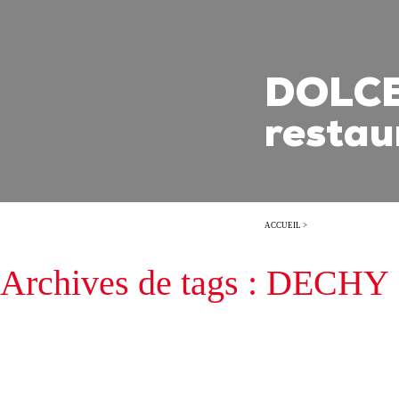
DOLCE 
restau
ACCUEIL
>
Archives de tags : DECHY