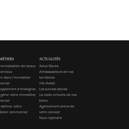
MÉTIERS
ACTUALITÉS
rcialisation de locaux
Actus Storee
erciaux
Ambassadeurs de nos
tir dans l'immobilier
territoires
ercial
Info Retail
loppement d'enseignes
Les success stories
 gérer votre immobilier
La visite virtuelle de nos
ercial
biens
 estimer votre
Agencement online de
ilier commercial
votre concept
Nous rejoindre