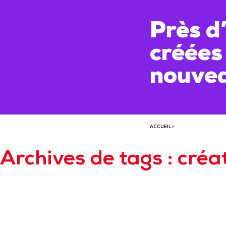
Près d’
créées
nouvea
ACCUEIL
>
Archives de tags : créa