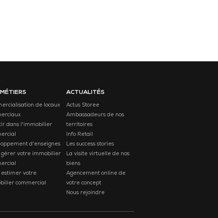
 MÉTIERS
ACTUALITÉS
rcialisation de locaux
Actus Storee
erciaux
Ambassadeurs de nos
tir dans l'immobilier
territoires
ercial
Info Retail
loppement d'enseignes
Les success stories
 gérer votre immobilier
La visite virtuelle de nos
ercial
biens
 estimer votre
Agencement online de
ilier commercial
votre concept
Nous rejoindre