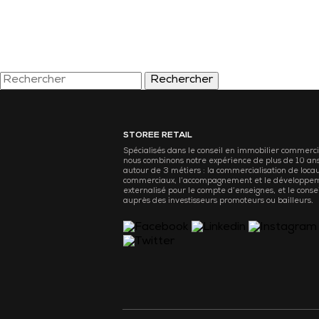
Rechercher
STOREE RETAIL
Spécialisés dans le conseil en immobilier commerci
nous combinons notre expérience de plus de 10 an
autour de 3 métiers : la commercialisation de loca
commerciaux, l’accompagnement et le développe
externalisé pour le compte d’enseignes, et le consei
auprès des investisseurs promoteurs ou bailleurs.