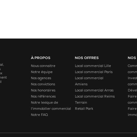
À PROPOS
NOS OFFRES
NOS
al,
Nous connaitre
Local commercial Lille
Comme
s
Notre équipe
Local commercial Paris
comm
ux
ment
Nos agences
Local commercial
Inves
l
Nos convictions
Amiens
comm
Nos honoraires
Local commercial Arras
Déve
Nos références
Local commercial Reims
Faire
Notre lexique de
Terrain
comm
l'immobilier commercial
Retail Park
Faire
Notre FAQ
immob