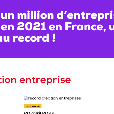
un million d’entrepr
 en 2021 en France, 
u record !
tion entreprise
Info retail
20 avril 2022