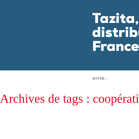
Tazita
distrib
Franc
ACCUEIL
>
Archives de tags : coopérat