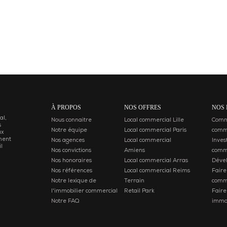
À PROPOS
NOS OFFRES
NOS 
al,
Nous connaitre
Local commercial Lille
Comme
s
Notre équipe
Local commercial Paris
comm
ux
ment
Nos agences
Local commercial
Inves
l
Nos convictions
Amiens
comm
Nos honoraires
Local commercial Arras
Déve
Nos références
Local commercial Reims
Faire
Notre lexique de
Terrain
comm
l'immobilier commercial
Retail Park
Faire
Notre FAQ
immob