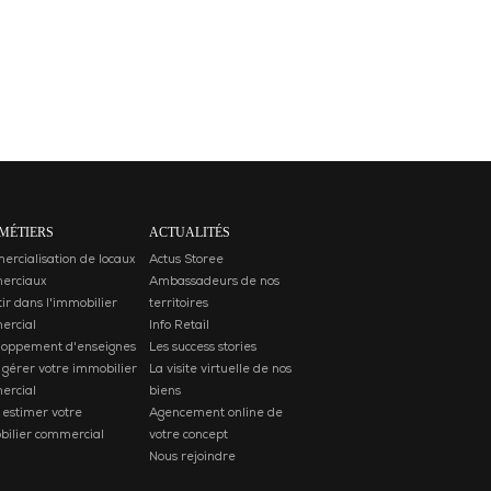
MÉTIERS
ACTUALITÉS
rcialisation de locaux
Actus Storee
erciaux
Ambassadeurs de nos
tir dans l'immobilier
territoires
ercial
Info Retail
loppement d'enseignes
Les success stories
 gérer votre immobilier
La visite virtuelle de nos
ercial
biens
 estimer votre
Agencement online de
ilier commercial
votre concept
Nous rejoindre