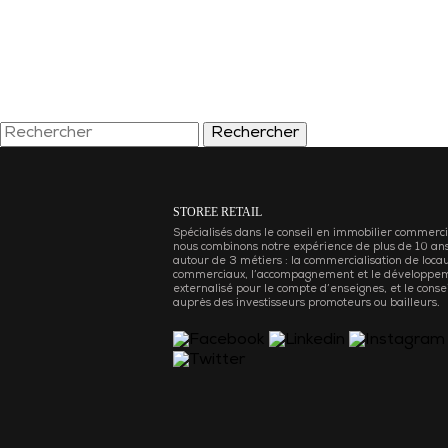
Rechercher
STOREE RETAIL
Spécialisés dans le conseil en immobilier commerci
nous combinons notre expérience de plus de 10 an
autour de 3 métiers : la commercialisation de loca
commerciaux, l’accompagnement et le développe
externalisé pour le compte d’enseignes, et le consei
auprès des investisseurs promoteurs ou bailleurs.