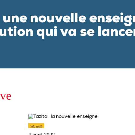
, une nouvelle enseig
ution qui va se lance
e
ive
Info retail
4 avril 2022