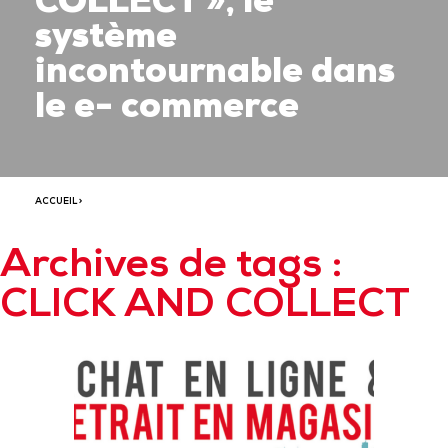
COLLECT », le
système
incontournable dans
le e- commerce
ACCUEIL
>
Archives de tags :
CLICK AND COLLECT