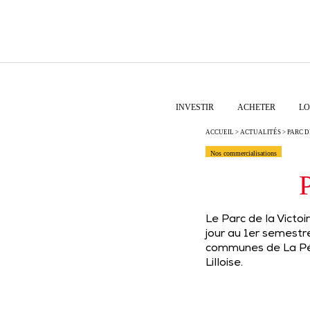
INVESTIR
ACHETER
LO
ACCUEIL
>
ACTUALITÉS
> PARC D
Nos commercialisations
P
Le Parc de la Victo
jour au 1er semestr
communes de La Pév
Lilloise.