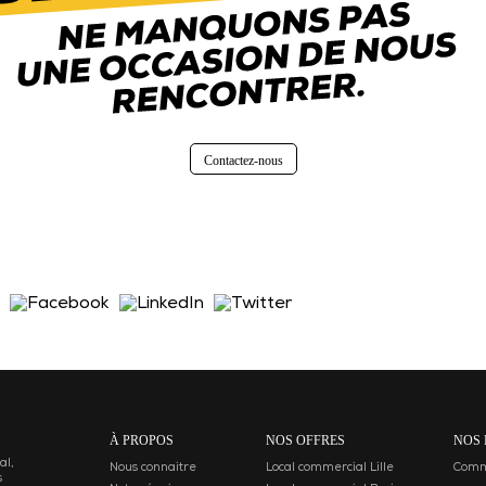
Contactez-nous
À PROPOS
NOS OFFRES
NOS 
al,
Nous connaitre
Local commercial Lille
Comme
s