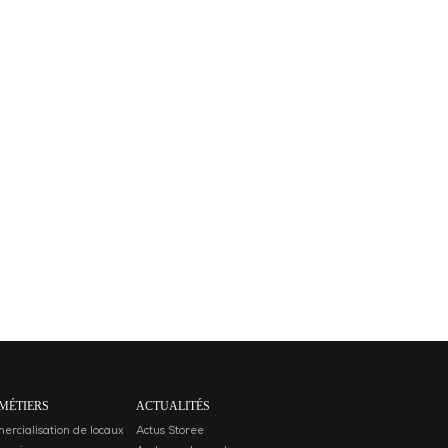
MÉTIERS
ACTUALITÉS
rcialisation de locaux
Actus Storee