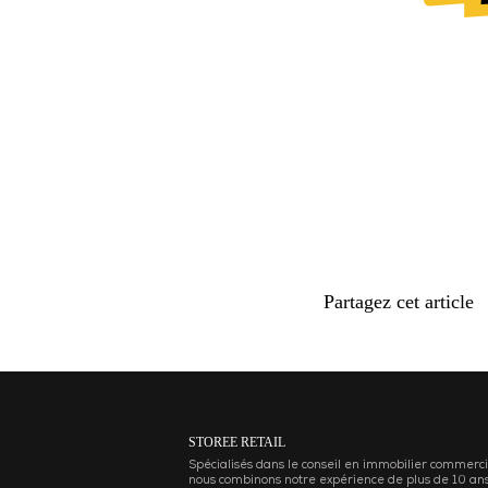
Partagez cet article
STOREE RETAIL
Spécialisés dans le conseil en immobilier commerci
nous combinons notre expérience de plus de 10 an