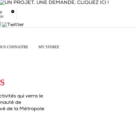
80
RIS
OUS CONNAITRE
MY STOREE
s
ivités qui verra le
munauté de
evé de la Métropole