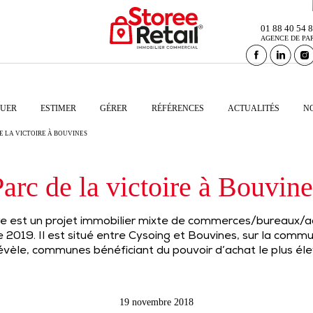
01 88 40 54 
AGENCE DE PA
UER
ESTIMER
GÉRER
RÉFÉRENCES
ACTUALITÉS
N
E LA VICTOIRE À BOUVINES
arc de la victoire à Bouvine
ire est un projet immobilier mixte de commerces/bureaux/act
e 2019. Il est situé entre Cysoing et Bouvines, sur la com
èle, communes bénéficiant du pouvoir d’achat le plus él
19 novembre 2018