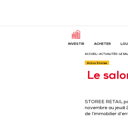
INVESTIR
ACHETER
LOU
ACCUEIL
>
ACTUALITÉS
> LE SA
Actus Storee
Le salo
STOREE RETAIL part
novembre au jeudi 2
de l’immobilier d’e