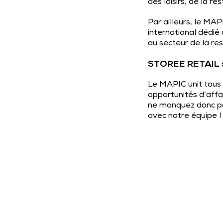
des loisirs, de la r
Par ailleurs, le M
international dédié 
au secteur de la res
STOREE RETAIL s
Le MAPIC unit tous 
opportunités d’aff
ne manquez donc pas
avec notre équipe !