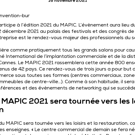
16 novembre 2021
icipe à l’édition 2021 du MAPIC. L’évènement aura lieu d
 décembre 2021 au palais des festivals et des congrès de
ntreprise est le rendez-vous majeur des professionnels du 
nière comme pratiquement tous les grands salons pour caus
 International de l’implantation commerciale et de la dist
 Cannes. Le MAPIC 2021 rassemblera cette année 800 ense
enus de 42 pays. Ce rendez-vous de trois jours a pour but
mmerce sous toutes ses formes (centres commerciaux, zon
’immeubles de centre-ville…). Comme à son habitude, il ser
onférences et des évènements de networking qui se succéde
 MAPIC 2021 sera tournée vers les lo
n
du MAPIC sera tournée vers les loisirs et la restauration,
s enseignes. « Le centre commercial de demain se fera n