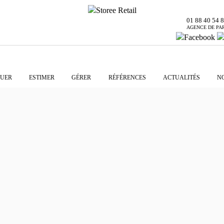
01 88 40 54 
AGENCE DE PA
UER
ESTIMER
GÉRER
RÉFÉRENCES
ACTUALITÉS
N
 OPTICIENS S’INSTALLE À CAMBRAI
O OPTICIENS S’INSTA
CAMBRAI
, STOREE RETAIL a implanté l’enseigne MANÉO Opticiens France ! 👏 
one commerciale Cora Proville (Cambrai). Idéalement situé, le local s’e
cathlon France, Cora France ou encore Gémo, groupe ERAM.