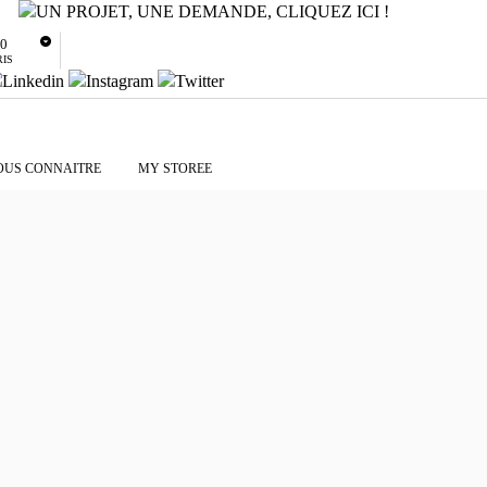
80
RIS
OUS CONNAITRE
MY STOREE
LLE À
L’opticien s’est
ntoure des enseignes 123