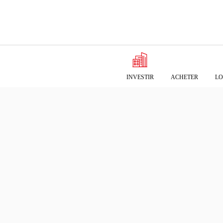
INVESTIR
ACHETER
LO
ACCUEIL
>
ACTUALITÉS
> MANÉO
Nos implantations
MANÉ
Pour la deuxième fois
installé au sein de la z
Pare-brise, 4MURS, De