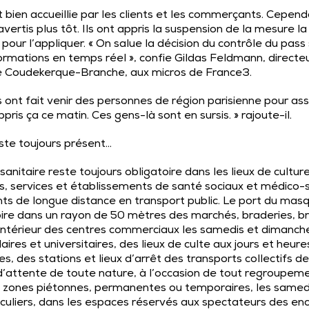
bien accueillie par les clients et les
commerçants
. Cepend
ertis plus tôt. Ils ont appris la suspension de la mesure la v
 pour l’appliquer. « On salue la décision du contrôle du pass
formations en temps réel », confie Gildas Feldmann, directe
e Coudekerque-Branche
, aux micros de France3.
 ont fait venir des personnes de région parisienne pour assur
appris ça ce matin. Ces gens-là sont en sursis. » rajoute-il.
este toujours présent…
 sanitaire reste toujours obligatoire dans les lieux de culture
ts, services et établissements de santé sociaux et médico-s
s de longue distance en transport public. Le port du mas
ire dans un rayon de 50 mètres des marchés, braderies, br
’intérieur des
centres commerciaux
les samedis et dimanche
ires et universitaires, des lieux de culte aux jours et heur
s, des stations et lieux d’arrêt des transports collectifs 
s d’attente de toute nature, à l’occasion de tout regroupem
 zones piétonnes, permanentes ou temporaires, les samedi
uliers, dans les espaces réservés aux spectateurs des enc