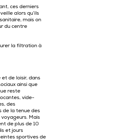
ant, ces derniers
eille alors qu’ils
 sanitaire, mais on
ur du centre
er la filtration à
 et de loisir, dans
ociaux ainsi que
que reste
ocantes, vide-
s, des
es de la tenue des
de voyageurs. Mais
ent de plus de 10
s et jours
eintes sportives de