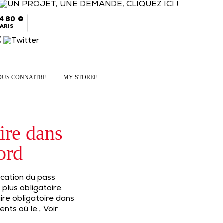
54 80
ARIS
OUS CONNAITRE
MY STOREE
oire dans
ord
ication du pass
plus obligatoire.
re obligatoire dans
ents où le…
Voir