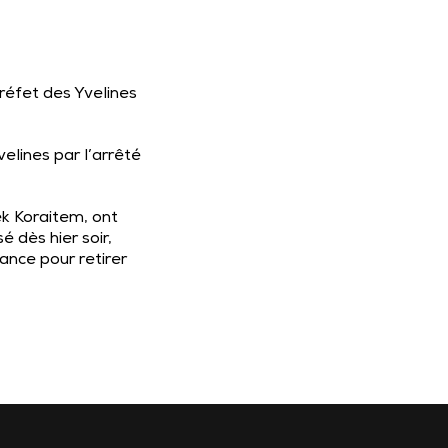
préfet des Yvelines
elines par l’arrêté
ek Koraitem, ont
 dès hier soir,
ance pour retirer