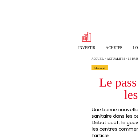
INVESTIR
ACHETER
LO
ACCUEIL
>
ACTUALITÉS
> LE PA
Info retail
Le pass 
le
Une bonne nouvelle 
sanitaire dans les 
Début août, le gou
les centres commer
l’article