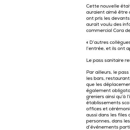
Cette nouvelle était 
auraient aimé être av
ont pris les devants
aurait voulu des in
commercial Cora d
« D’autres collègues
l’entrée, et ils ont 
Le pass sanitaire r
Par ailleurs, le pass
les bars, restauran
que les déplacement
également obligato
greniers ainsi qu’à l
établissements scola
offices et cérémonie
aussi dans les file
personnes, dans les
d’événements partic