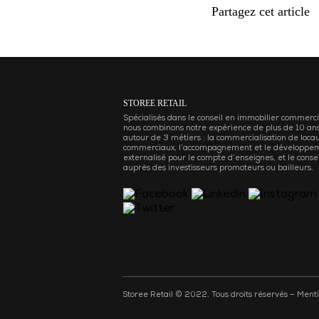
Partagez cet article
STOREE RETAIL
Spécialisés dans le conseil en immobilier commerci
nous combinons notre expérience de plus de 10 an
autour de 3 métiers : la commercialisation de loca
commerciaux, l’accompagnement et le développe
externalisé pour le compte d’enseignes, et le consei
auprès des investisseurs promoteurs ou bailleurs.
Storee Retail © 2022. Tous droits réservés –
Menti