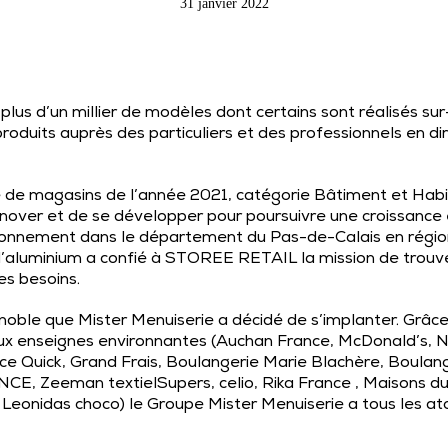
31 janvier 2022
plus d’un millier de modèles dont certains sont réalisés su
oduits auprès des particuliers et des professionnels en dir
e de magasins de l’année 2021, catégorie Bâtiment et Habi
’innover et de se développer pour poursuivre une croissance
tionnement dans le département du Pas-de-Calais en régi
 l’aluminium a confié à STOREE RETAIL la mission de trou
es besoins.
 noble que Mister Menuiserie a décidé de s’implanter. Grâce
x enseignes environnantes (Auchan France, McDonald’s, N
ce Quick, Grand Frais, Boulangerie Marie Blachère, Boulang
 Zeeman textielSupers, celio, Rika France , Maisons du
onidas choco) le Groupe Mister Menuiserie a tous les atou