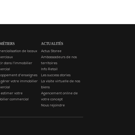
MÉTIERS
ACTUALITÉS
rcialisation de locaux
Actus Storee
erciaux
Ambassadeurs de nos
tir dans l'immobilier
territoires
ercial
Info Retail
loppement d'enseignes
Les success stories
 gérer votre immobilier
La visite virtuelle de nos
ercial
biens
 estimer votre
Agencement online de
ilier commercial
votre concept
Nous rejoindre