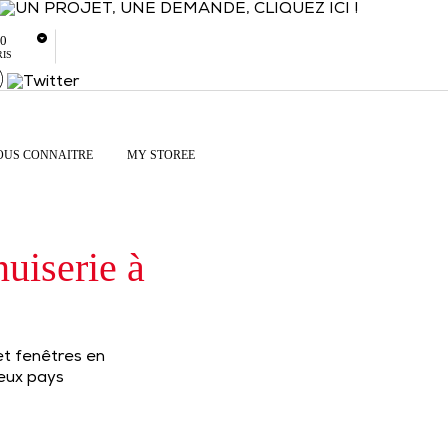
80
RIS
OUS CONNAITRE
MY STOREE
nuiserie à
 et fenêtres en
reux pays