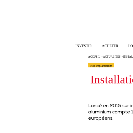
INVESTIR
ACHETER
LO
ACCUEIL
>
ACTUALITÉS
> INSTAL
Nos implantations
Installat
Lancé en 2015 sur in
aluminium compte 15
européens.