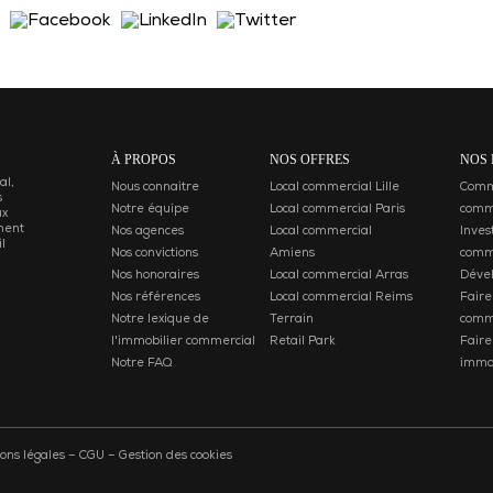
À PROPOS
NOS OFFRES
NOS 
al,
Nous connaitre
Local commercial Lille
Comme
s
Notre équipe
Local commercial Paris
comm
ux
ment
Nos agences
Local commercial
Inves
l
Nos convictions
Amiens
comm
Nos honoraires
Local commercial Arras
Déve
Nos références
Local commercial Reims
Faire
Notre lexique de
Terrain
comm
l'immobilier commercial
Retail Park
Faire
Notre FAQ
immob
ons légales
–
CGU
–
Gestion des cookies