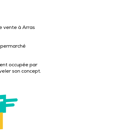
e vente à Arras
’hypermarché
ment occupée par
veler son concept.