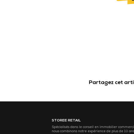
Partagez cet arti
STOREE RETAIL
Spécialisés dans le conseil en immobilier commerci
nous combinons notre expérience de plus de 10 an