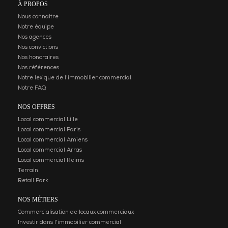
À PROPOS
Nous connaitre
Notre équipe
Nos agences
Nos convictions
Nos honoraires
Nos références
Notre lexique de l'immobilier commercial
À LOUER - LOCAUX
DENAIN - CELLULE C
Notre FAQ
COMMERCIAUX RETAIL PARK -
À LOUER
VIRY NOUREUIL
NOS OFFRES
DENAIN – CE
À LOUER – LOCAUX
COMMERCIALE
Local commercial Lille
COMMERCIAUX RETAIL PARK
Local commercial Paris
Denain
– VIRY NOUREUIL
Local commercial Amiens
Loyer annuel
VIRY NOUREUIL
253 m2
Disponibilité : Au
Local commercial Arras
Loyer annuel
Local commercial Reims
259 m2
Disponibilité : Nous consulter
Terrain
Retail Park
NOS MÉTIERS
Commercialisation de locaux commerciaux
Investir dans l'immobilier commercial