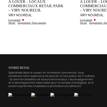
À LOUER – LOCAUX
À LOUER – L
COMMERCIAUX RETAIL PARK
COMMERCIAUX
– VIRY NOUREUIL
– VIRY NOURE
VIRY NOUREUIL
VIRY NOUREUIL
Loyer annuel
Loyer annuel
396 m2
Disponibilité : Nous consulter
395 m2
Disponibilité : No
STOREE RETAIL
Spécialisés dans le conseil en immobilier commercial, nous
combinons notre expérience de plus de 10 ans autour de 3 métiers
: la commercialisation de locaux commerciaux, l’accompagnement
et le développement externalisé pour le compte d’enseignes, et le
conseil auprès des investisseurs promoteurs ou bailleurs.