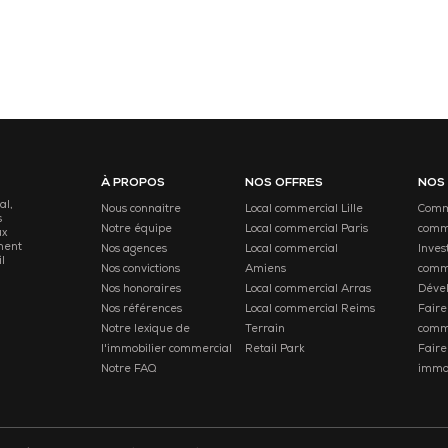
À PROPOS
NOS OFFRES
NOS
al,
Nous connaitre
Local commercial Lille
Comme
s
Notre équipe
Local commercial Paris
comm
ux
ment
Nos agences
Local commercial
Inves
l
Nos convictions
Amiens
comm
Nos honoraires
Local commercial Arras
Déve
Nos références
Local commercial Reims
Faire
Notre lexique de
Terrain
comm
l'immobilier commercial
Retail Park
Faire
Notre FAQ
immob