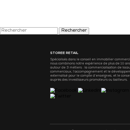
Rechercher
STOREE RETAIL
Spécialisés dans le conseil en immobilier commerci
nous combinons notre expérience de plus de 10 an
autour de 3 métiers : la commercialisation de loca
commerciaux, l’accompagnement et le développe
externalisé pour le compte d’enseignes, et le consei
auprès des investisseurs promoteurs ou bailleurs.