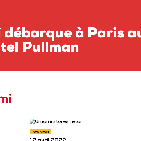
débarque à Paris au
ôtel Pullman
mi
Info retail
12 avril 2022