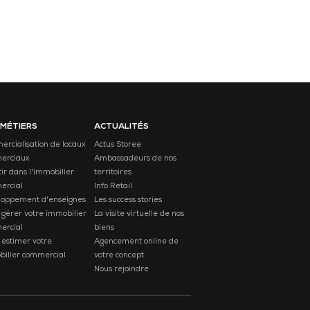
 MÉTIERS
ACTUALITÉS
rcialisation de locaux
Actus Storee
erciaux
Ambassadeurs de nos
tir dans l'immobilier
territoires
ercial
Info Retail
loppement d'enseignes
Les success stories
 gérer votre immobilier
La visite virtuelle de nos
ercial
biens
 estimer votre
Agencement online de
ilier commercial
votre concept
Nous rejoindre