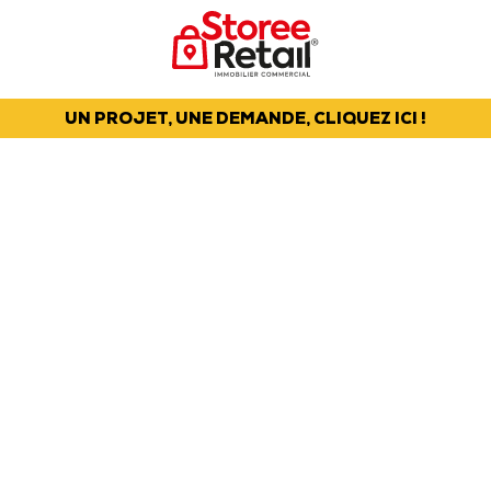
UN PROJET, UNE DEMANDE, CLIQUEZ ICI !
L’ECO PARC DU
SARTEL, AU
CARREFOUR
STRATEGIQUE DES