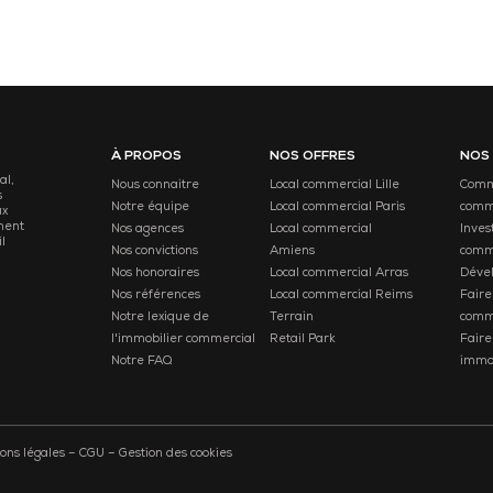
À PROPOS
NOS OFFRES
NOS
al,
Nous connaitre
Local commercial Lille
Comme
s
Notre équipe
Local commercial Paris
comm
ux
ment
Nos agences
Local commercial
Inves
l
Nos convictions
Amiens
comm
Nos honoraires
Local commercial Arras
Déve
Nos références
Local commercial Reims
Faire
Notre lexique de
Terrain
comm
l'immobilier commercial
Retail Park
Faire
Notre FAQ
immob
ons légales
–
CGU
–
Gestion des cookies