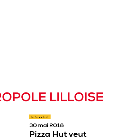
ut veut doubler de t
à AmRest
TROPOLE LILLOISE
Info retail
30 mai 2018
Pizza Hut veut