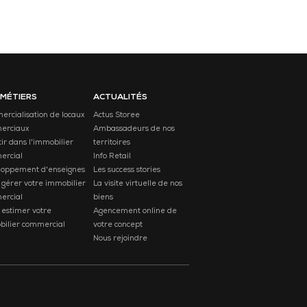
 MÉTIERS
ACTUALITÉS
rcialisation de locaux
Actus Storee
erciaux
Ambassadeurs de nos
tir dans l'immobilier
territoires
ercial
Info Retail
loppement d'enseignes
Les success stories
 gérer votre immobilier
La visite virtuelle de nos
ercial
biens
 estimer votre
Agencement online de
ilier commercial
votre concept
Nous rejoindre