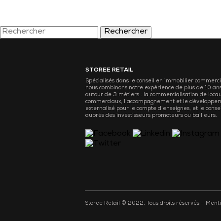
Rechercher
STOREE RETAIL
Spécialisés dans le conseil en immobilier commerci
nous combinons notre expérience de plus de 10 an
autour de 3 métiers : la commercialisation de loca
commerciaux, l’accompagnement et le développe
externalisé pour le compte d’enseignes, et le consei
auprès des investisseurs promoteurs ou bailleurs.
Storee Retail © 2022. Tous droits réservés –
Menti