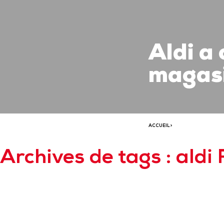
Aldi a
magasi
ACCUEIL
>
Archives de tags : aldi