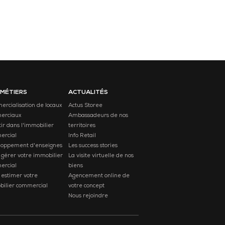
 MÉTIERS
ACTUALITÉS
rcialisation de locaux
Actus Storee
erciaux
Ambassadeurs de nos
tir dans l'immobilier
territoires
ercial
Info Retail
loppement d'enseignes
Les success stories
 gérer votre immobilier
La visite virtuelle de nos
ercial
biens
 estimer votre
Agencement online de
ilier commercial
votre concept
Nous rejoindre