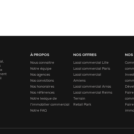
À PROPOS
NOS OFFRES
NOS
al,
Nous connaitre
Local commercial Lille
Comme
s
Notre équipe
Local commercial Paris
comm
ux
ment
Nos agences
Local commercial
Inves
l
Nos convictions
Amiens
comm
Nos honoraires
Local commercial Arras
Déve
Nos références
Local commercial Reims
Faire
Notre lexique de
Terrain
comm
l'immobilier commercial
Retail Park
Faire
Notre FAQ
immob