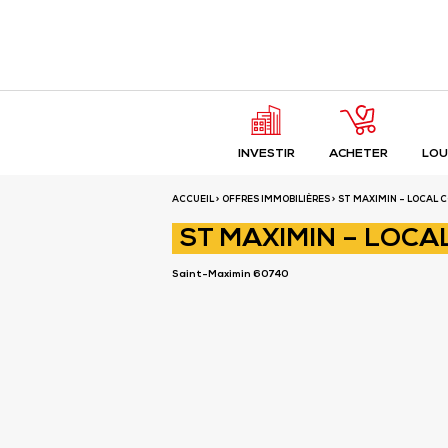
Fermer
ST MAXIMIN – LOCA
INVESTIR
ACHETER
LOU
Saint-Maximin 60740
ACCUEIL
>
OFFRES IMMOBILIÈRES
> ST MAXIMIN – LOCAL 
ST MAXIMIN – LOCA
Saint-Maximin 60740