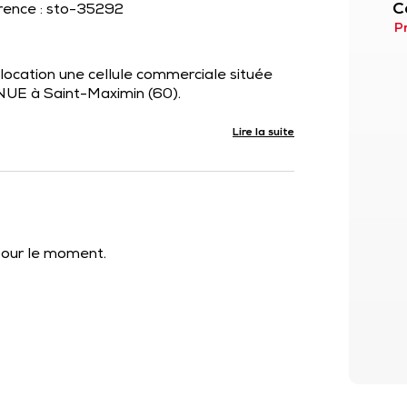
C
érence : sto-35292
P
cation une cellule commerciale située
UE à Saint-Maximin (60).
Lire la suite
 pour le moment.