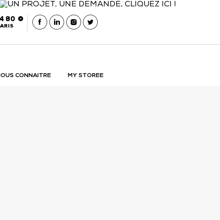
54 80
 être rappelé
Contacter Storee Retail
ARIS
OUS CONNAITRE
MY STOREE