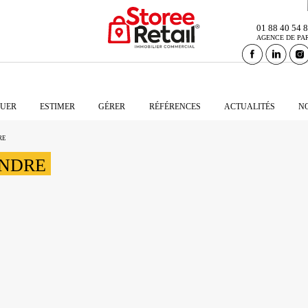
Cette offre vous intéresse ?
01 88 40 54 
AGENCE DE PA
NDRE
UER
ESTIMER
GÉRER
RÉFÉRENCES
ACTUALITÉS
N
RE
ENDRE