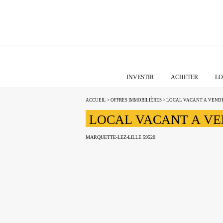
Fermer
LOCAL VACANT A VE
INVESTIR
ACHETER
LO
MARQUETTE-LEZ-LILLE 59520
ACCUEIL
>
OFFRES IMMOBILIÈRES
> LOCAL VACANT A VEND
LOCAL VACANT A V
MARQUETTE-LEZ-LILLE 59520