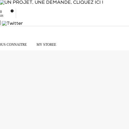
80
Je souhaite être rappelé
Contacter Storee Retail
RIS
OUS CONNAITRE
MY STOREE