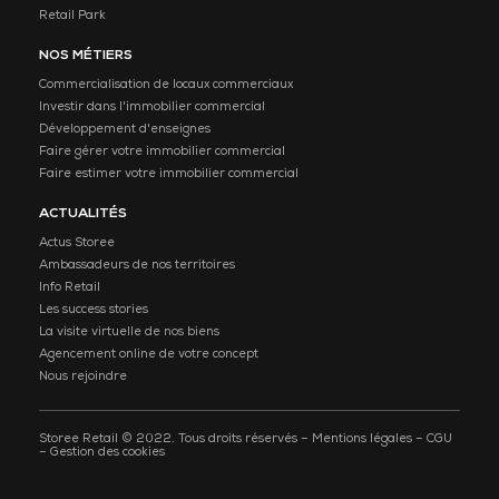
Retail Park
NOS MÉTIERS
Commercialisation de locaux commerciaux
Investir dans l'immobilier commercial
Développement d'enseignes
Faire gérer votre immobilier commercial
Faire estimer votre immobilier commercial
ACTUALITÉS
Actus Storee
Ambassadeurs de nos territoires
Info Retail
Les success stories
La visite virtuelle de nos biens
Agencement online de votre concept
Nous rejoindre
Cette offre vous intéresse ?
Storee Retail © 2022. Tous droits réservés –
Mentions légales
–
CGU
Prenez contact avec notre agence
–
Gestion des cookies
Je souhaite être rappelé
Contacter Storee Retail