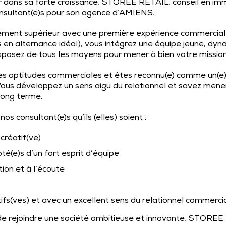
 dans sa forte croissance, STOREE RETAIL, conseil en imm
onsultant(e)s pour son agence d’AMIENS.
nement supérieur avec une première expérience commerciale
rs en alternance idéal), vous intégrez une équipe jeune, dy
sposez de tous les moyens pour mener à bien votre mission
s aptitudes commerciales et êtes reconnu(e) comme un(e)
 Vous développez un sens aigu du relationnel et savez mene
 long terme.
s consultant(e)s qu’ils (elles) soient :
créatif(ve)
é(e)s d’un fort esprit d’équipe
ion et à l’écoute
tifs(ves) et avec un excellent sens du relationnel commercia
 de rejoindre une société ambitieuse et innovante, STORE