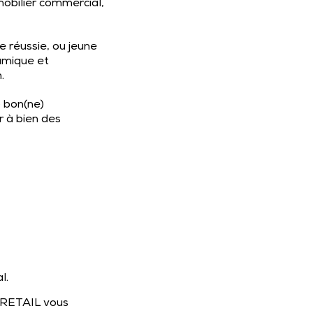
obilier commercial,
 réussie, ou jeune
namique et
.
 bon(ne)
r à bien des
l.
E RETAIL vous