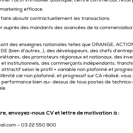
onner l’actif immobilier (boutique, centre commercial, retail 
marketing efficace.
aire aboutir contractuellement les transactions.
er auprès des mandants des avancées de la commercialisati
 sont des enseignes nationales telles que ORANGE, ACTIO
bien d’autres…), des développeurs, des chefs d’entrepr
priétaires, des promoteurs régionaux et nationaux, des inve
s et institutionnels, des commerçants indépendants, franchi
attractif selon le profil + variable non plafonné et progress
illimité car non plafonné, et progressif sur CA réalisé, vou
 performance bien au- dessus de tous postes de technico
le.
re, envoyez-nous CV et lettre de motivation à :
ail.com – 03 22 550 900