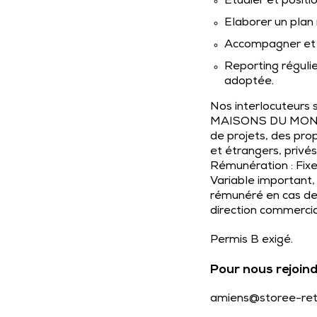
Etudier et positi
Elaborer un plan 
Accompagner et f
Reporting réguli
adoptée.
Nos interlocuteurs
MAISONS DU MONDE (
de projets, des pro
et étrangers, privé
Rémunération : Fixe 
Variable important, 
rémunéré en cas de
direction commercia
Permis B exigé.
Pour nous rejoind
amiens@storee-ret