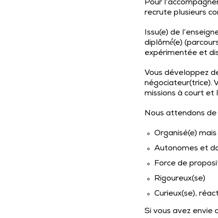
Pour l’accompagner
recrute plusieurs c
Issu(e) de l’enseig
diplômé́(e) (parcou
expérimentée et di
Vous développez de
négociateur(trice).
missions à court et
Nous attendons de no
Organisé(e) mais 
Autonomes et dot
Force de proposit
Rigoureux(se)
Curieux(se), réac
Si vous avez envie