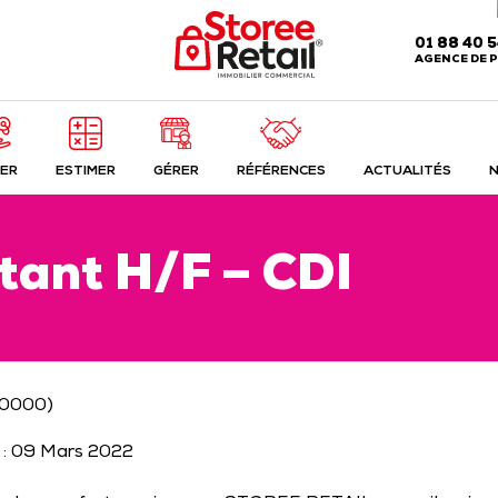
01 88 40 
AGENCE DE P
ER
ESTIMER
GÉRER
RÉFÉRENCES
ACTUALITÉS
N
tant H/F – CDI
80000)
n : 09 Mars 2022