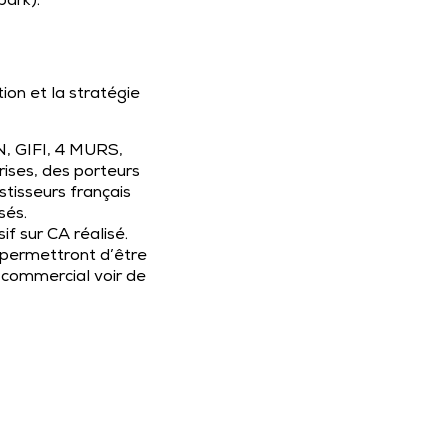
park).
on et la stratégie
N, GIFI, 4 MURS,
ises, des porteurs
stisseurs français
sés.
if sur CA réalisé.
s permettront d’être
-commercial voir de