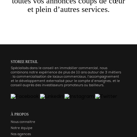
toutes vos annonces coups de cœur
et plein d’autres services.
STOREE RETAIL
Spécialisés dans le conseil en immobilier commercial, nous
combinons notre expérience de plus de 10 ans autour de 3 métiers
: la commercialisation de locaux commerciaux, l’accompagnement
et le développement externalisé pour le compte d’enseignes, et le
conseil auprès des investisseurs promoteurs ou bailleurs.
À PROPOS
Nous connaitre
Notre équipe
Nos agences