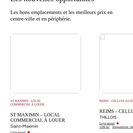
Les bons emplacements et les meilleurs prix en
centre-ville et en périphérie.
ST MAXIMIN - LOCAL
REIMS - CELLULE A LO
COMMERCIAL À LOUER
REIMS – CELL
ST MAXIMIN – LOCAL
THILLOIS
COMMERCIAL À LOUER
Loyer annuel
Saint-Maximin
1200 m2
Disponibilité : I
Loyer annuel