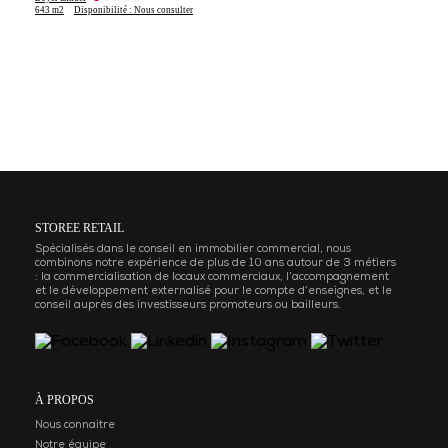
643 m2
Disponibilité : Nous consulter
STOREE RETAIL
Spécialisés dans le conseil en immobilier commercial, nous
combinons notre expérience de plus de 10 ans autour de 3 métiers
: la commercialisation de locaux commerciaux, l’accompagnement
et le développement externalisé pour le compte d’enseignes, et le
conseil auprès des investisseurs promoteurs ou bailleurs.
À PROPOS
Nous connaitre
Notre équipe