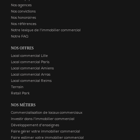
Nos agences
Nos convictions
Nos honoraires
Nos références
Notre lexique de l'immobilier commercial
Notre FAQ
À LOUER - LOCAUX
SOISSONS - CELLULE 
COMMERCIAUX RETAIL PARK -
NOS OFFRES
VIRY NOUREUIL
SOISSONS – C
Local commercial Lille
LOUER
À LOUER – LOCAUX
Local commercial Paris
COMMERCIAUX RETAIL PARK
Soissons
Local commercial Amiens
– VIRY NOUREUIL
Loyer annuel
211 m2
Disponibilité : Au
Local commercial Arras
VIRY NOUREUIL
Local commercial Reims
Loyer annuel
Terrain
276 m2
Disponibilité : Nous consulter
Retail Park
NOS MÉTIERS
Commercialisation de locaux commerciaux
Investir dans l'immobilier commercial
Développement d'enseignes
Faire gérer votre immobilier commercial
Faire estimer votre immobilier commercial