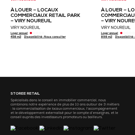
VIRY NOUREUIL
VIRY NOUREUIL
À LOUER – LOCAUX
À LOUER – L
COMMERCIAUX RETAIL PARK
COMMERCIAUX
– VIRY NOUREUIL
– VIRY NOURE
VIRY NOUREUIL
VIRY NOUREUIL
Loyer annuel
Loyer annuel
458 m2
Disponibilité : Nous consulter
898 m2
Disponibilité 
STOREE RETAIL
Spécialisés dans le conseil en immobilier commercial, nous
combinons notre expérience de plus de 10 ans autour de 3 métiers
: la commercialisation de locaux commerciaux, l’accompagnement
et le développement externalisé pour le compte d’enseignes, et le
conseil auprès des investisseurs promoteurs ou bailleurs.