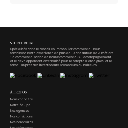
STOREE RETAIL
Spécialisés dans le conseil en immobilier commercial, nous
combinons notre expérience de plus de 10 ans autour de 3 métiers
: la commercialisation de locaux commerciaux, l’accompagnement
et le développement externalisé pour le compte d’enseignes, et le
conseil auprès des investisseurs promoteurs ou bailleurs.
À PROPOS
Nous connaitre
Notre équipe
Nos agences
Nos convictions
Nos honoraires