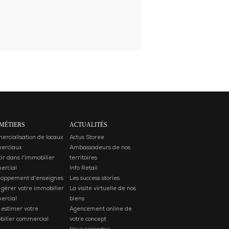
MÉTIERS
ACTUALITÉS
rcialisation de locaux
Actus Storee
erciaux
Ambassadeurs de nos
tir dans l'immobilier
territoires
ercial
Info Retail
loppement d'enseignes
Les success stories
 gérer votre immobilier
La visite virtuelle de nos
ercial
biens
 estimer votre
Agencement online de
ilier commercial
votre concept