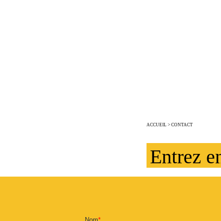
STORE
DANS 
DÉVE
ÉCON
ACCUEIL
> CONTACT
Entrez e