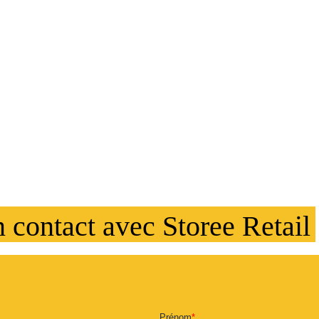
E RETAIL EST PRÉ
LES PÔLES DE
LOPPEMENT
OMIQUES
n contact avec Storee Retail