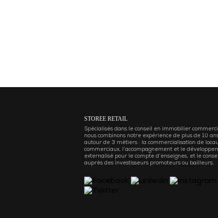
STOREE RETAIL
Spécialisés dans le conseil en immobilier commerci
nous combinons notre expérience de plus de 10 an
autour de 3 métiers : la commercialisation de loca
commerciaux, l’accompagnement et le développe
externalisé pour le compte d’enseignes, et le consei
auprès des investisseurs promoteurs ou bailleurs.