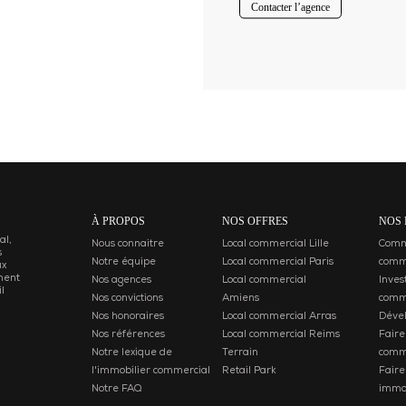
Contacter l’agence
À PROPOS
NOS OFFRES
NOS 
al,
Nous connaitre
Local commercial Lille
Comme
s
Notre équipe
Local commercial Paris
comm
ux
ment
Nos agences
Local commercial
Inves
l
Nos convictions
Amiens
comm
Nos honoraires
Local commercial Arras
Déve
Nos références
Local commercial Reims
Faire
Notre lexique de
Terrain
comm
l'immobilier commercial
Retail Park
Faire
Notre FAQ
immob